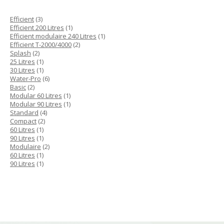
3
Efficient
3
produits
1
Efficient 200 Litres
1
produit
1
Efficient modulaire 240 Litres
1
2
produit
Efficient T-2000/4000
2
2
produits
Splash
2
produits
1
25 Litres
1
produit
1
30 Litres
1
produit
6
Water-Pro
6
2
produits
Basic
2
produits
1
Modular 60 Litres
1
produit
1
Modular 90 Litres
1
4
produit
Standard
4
2
produits
Compact
2
1
produits
60 Litres
1
produit
1
90 Litres
1
produit
2
Modulaire
2
1
produits
60 Litres
1
produit
1
90 Litres
1
produit