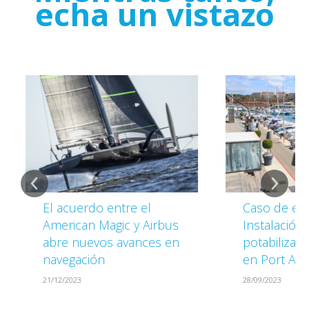
echa un vistazo
5 consejos para ser un
Qué tener en cu
buen ‘skipper’
la hora de comp
velero
26/07/2024
22/05/2024