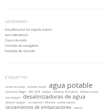
CATÉGORIES
Actualité pour les esprits marins
Avis utilisateurs
Casos de éxito
Conseils de navigation
Exemple de réussite
ÉTIQUETTES
agua potable
achat du voilier
acheter voilier
American Magic
ARC 2018
bateau
bateaux d'occasion
bateau à voile
desalinizadoras de agua
bon skipper
devenir skipper
eco-sistems
Efficient
embarcations
lanzamientos de embarcaciones
marins