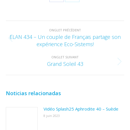
Share
Share
on
on
Facebook
X
Navigation
ONGLET PRÉCÉDENT
de
ELAN 434 – Un couple de Français partage son
Onglet
commentaire
expérience Eco-Sistems!
précédent
ONGLET SUIVANT
Grand Soleil 43
Onglet
suivant
Noticias relacionadas
Vidéo Splash25 Aphrodite 40 – Suède
8 juin 2023