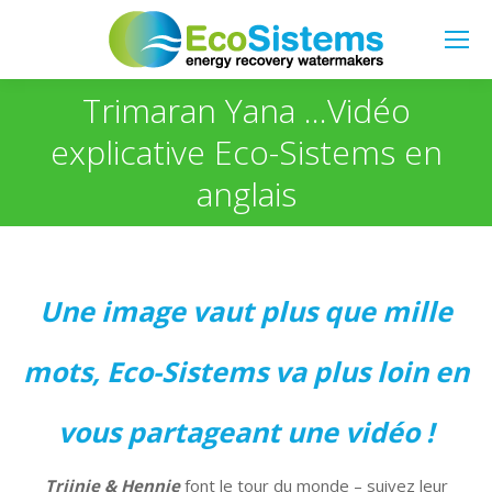
Search:
Trimaran Yana …Vidéo
explicative Eco-Sistems en
Vous êtes ici :
anglais
Une image vaut plus que mille
mots, Eco-Sistems va plus loin en
vous partageant une vidéo !
Trijnie & Hennie
font le tour du monde – suivez leur