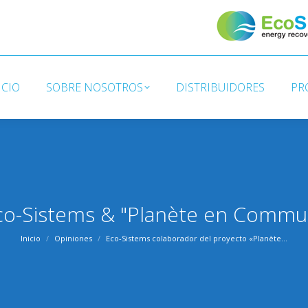
ICIO
SOBRE NOSOTROS
DISTRIBUIDORES
PR
ICIO
SOBRE NOSOTROS
DISTRIBUIDORES
PR
co-Sistems & "Planète en Commu
Estás aquí:
Inicio
Opiniones
Eco-Sistems colaborador del proyecto «Planète…