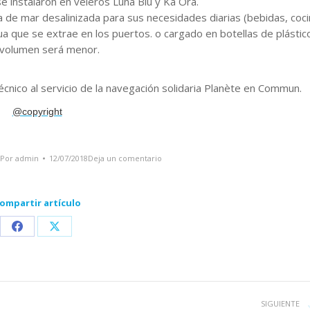
e instalaron en
veleros Luna Blu y Ka Ora.
ua de mar desalinizada para sus necesidades diarias (bebidas, coci
ua que se extrae en los puertos.
o cargado en botellas de plástic
 volumen será menor.
nico al servicio de la navegación solidaria Planète en Commun.
@copyright
Por
admin
12/07/2018
Deja un comentario
ompartir artículo
Share
Share
on
on
Facebook
X
SIGUIENTE