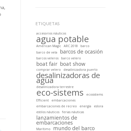
na,
o
ETIQUETAS
accesorios náuticos
agua potable
American Magic
ARC 2018
barco
barcos de ocasión
barco de vela
barcos veleros
barco velero
boat fair
boat show
comprar velero
desalinizadora puerto
desalinizadoras de
agua
desalinizadora terrestre
eco-sistems
ecosistems
Efficient
embarcaciones
embarcaciones de recreo
energía
eslora
estilos náuticos
ferias náuticas
lanzamientos de
embarcaciones
mundo del barco
Marítimo