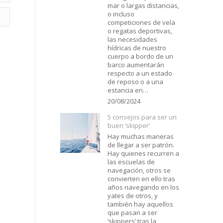
mar o largas distancias,
o incluso
competiciones de vela
o regatas deportivas,
las necesidades
hídricas de nuestro
cuerpo a bordo de un
barco aumentarán
respecto a un estado
de reposo o a una
estancia en…
20/08/2024
5 consejos para ser un
buen ‘skipper’
Hay muchas maneras
de llegar a ser patrón.
Hay quienes recurren a
las escuelas de
navegación, otros se
convierten en ello tras
años navegando en los
yates de otros, y
también hay aquellos
que pasan a ser
‘skippers’ tras la