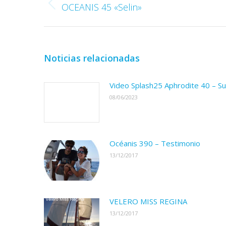
entre
OCEANIS 45 «Selin»
Publicación
publicaciones
anterior:
Noticias relacionadas
Video Splash25 Aphrodite 40 – Su
08/06/2023
Océanis 390 – Testimonio
13/12/2017
VELERO MISS REGINA
13/12/2017