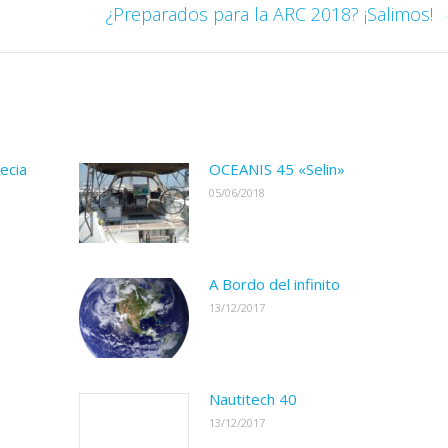
¿Preparados para la ARC 2018? ¡Salimos!
Publicación
siguiente:
ecia
OCEANIS 45 «Selin»
05/06/2018
A Bordo del infinito
13/12/2017
Nautitech 40
13/12/2017