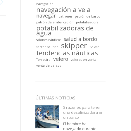
navegación
navegación a vela
navegar
patrones
patrón de barco
patrón de embarcación
potabilizadora
potabilizadoras de
agua
salud a bordo
salones náuticos
skipper
sector náutico
Splash
tendencias náuticas
velero
Terrestre
veleros en venta
venta de barcos
ÚLTIMAS NOTICIAS
5 razones para tener
una desalinizadora en
un barco
El hombre ha
navegado durante