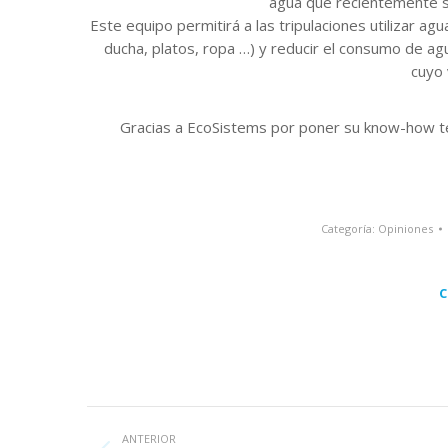
agua que recientemente s
Este equipo permitirá a las tripulaciones utilizar ag
ducha, platos, ropa …) y reducir el consumo de ag
cuyo
Gracias a EcoSistems por poner su know-how téc
Categoría:
Opiniones
C
Navegación
ANTERIOR