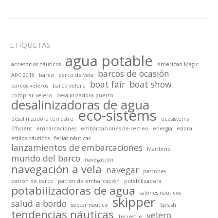
ETIQUETAS
agua potable
accesorios náuticos
American Magic
barcos de ocasión
ARC 2018
barco
barco de vela
boat fair
boat show
barcos veleros
barco velero
comprar velero
desalinizadora puerto
desalinizadoras de agua
eco-sistems
desalinizadora terrestre
ecosistems
Efficient
embarcaciones
embarcaciones de recreo
energía
eslora
estilos náuticos
ferias náuticas
lanzamientos de embarcaciones
Marítimo
mundo del barco
navegación
navegación a vela
navegar
patrones
patrón de barco
patrón de embarcación
potabilizadora
potabilizadoras de agua
salones náuticos
skipper
salud a bordo
sector náutico
Splash
tendencias náuticas
velero
Terrestre