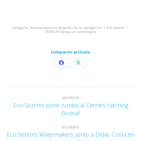
Categoría:
Noticias para los amantes de la navegación
Por
admin
19/09/2016
Deja un comentario
Compartir artículo
Share
Share
on
on
Facebook
X
Navegación
ANTERIOR
entre
Eco-Sistems pone rumbo al Cannes Yatching
Publicación
publicaciones
Festival
anterior:
SIGUIENTE
Eco-Sistems Watermakers, junto a Dídac Costa en
Publicación