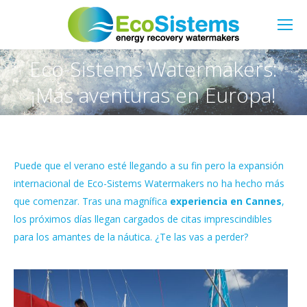
Buscar:
Eco-Sistems Watermakers:
Estás aquí:
¡Más aventuras en Europa!
Puede que el verano esté llegando a su fin pero la expansión
internacional de Eco-Sistems Watermakers no ha hecho más
que comenzar. Tras una magnífica
experiencia en Cannes
,
los próximos días llegan cargados de citas imprescindibles
para los amantes de la náutica. ¿Te las vas a perder?